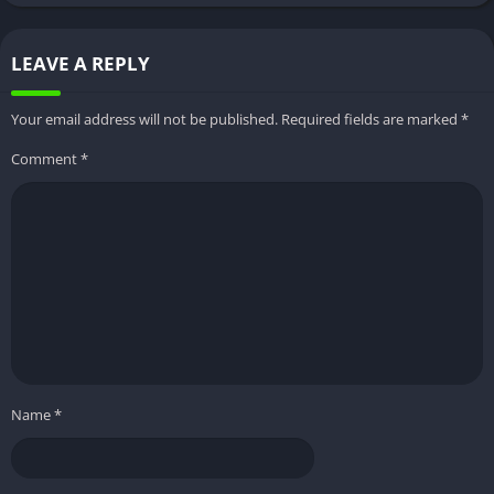
LEAVE A REPLY
İnat Box nedir?
Your email address will not be published.
Required fields are marked
*
İnat Box, kullanıcılara geniş bir film, dizi ve canlı kanal
Comment
*
koleksiyonu sunan popüler bir yayın platformudur. Aksiyon,
romantizm, komedi, drama ve daha fazlası dahil olmak üzere
çeşitli türlerden kapsamlı bir içerik kütüphanesi sunar. İnat
Box, kullanıcılarına yüksek kaliteli eğlence sunmayı ve sorunsuz
bir akış deneyimi sağlamayı amaçlamaktadır.
İnat Box’ın Özellikleri
İnat Box, akış meraklıları arasında tercih edilen bir seçim
olmasını sağlayan birçok etkileyici özellikle birlikte gelir:
Name
*
Geniş İçerik Kütüphanesi:
İnat Box, farklı zevklere ve
tercihlere hitap eden çok çeşitli filmler, TV şovları ve canlı