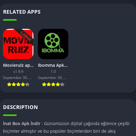
RELATED APPS
Movierulz apk download Latest Version
Ibomma Apk Download iBOMMA APK Latest Version
v1.9.9
1.0
September 30, 2023
September 30, 2023
DESCRIPTION
İnat Box Apk İndir
: Günümüzün dijital çağında eğlence çeşitli
biçimler almıştır ve bu popüler biçimlerden biri de akış