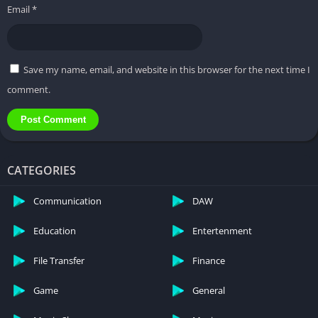
kanallar sunar.
Email
*
HD Kalitesinde Akış:
Kullanıcılar, görsel olarak büyüleyici bir
deneyim sağlayan yüksek çözünürlüklü (HD) kalitede en
sevdikleri içeriğin keyfini çıkarabilirler.
Save my name, email, and website in this browser for the next time I
Kullanıcı Dostu Arayüz:
Platform, kullanıcıların uygulamada
comment.
zahmetsizce gezinmesine olanak tanıyan kullanıcı dostu bir
arayüze sahiptir.
Çevrimdışı İzleme:
İnat Box, kullanıcıların filmleri ve TV
şovlarını çevrimdışı izleme için indirmelerine olanak
CATEGORIES
tanıyarak internet bağlantısı olmasa bile kesintisiz eğlence
sağlar.
Communication
DAW
Regular Updates:
The platform regularly updates its content
Education
Entertenment
library, ensuring users have access to the latest movies and
TV shows.
File Transfer
Finance
Özelleştirilebilir Altyazılar:
Kullanıcılar farklı dillerdeki çok
çeşitli altyazılar arasından seçim yaparak izleme
Game
General
deneyimlerini geliştirebilirler.