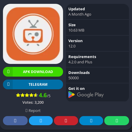
Updated
A Month Ago
Size
10.63 MB
Version
12.0
Requirements
4.2.0 and Plus
APK DOWNLOAD
Downloads
50000
TELEGRAM
Get it on
4.6
/5
Votes:
3,200
Report